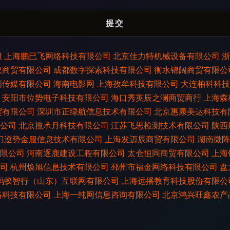
报
上海鹏已飞网络科技有限公司
北京佳力特机械设备有限公司
浙
仪商贸有限公司
成都数字探索科技有限公司
衡水锦阔商贸有限公
创传媒有限公司
海南电影网
上海孜牟科技有限公司
大连柏科科技
安阳市位势电子科技有限公司
海口秀英辰之澜商贸商行
上海森
贸有限公司
深圳市正绿航信息技术有限公司
北京惠康美达科技有
公司
北京揽承月科技有限公司
江苏飞思检测技术有限公司
陕西
门逆势金服信息技术有限公司
上海发迈辰商贸有限公司
湖南微阵
限公司
河南逐鹿建设工程有限公司
太仓恒同商贸有限公司
上海
司
杭州焕旭信息技术有限公司
邳州市福金网络科技有限公司
盘
蚂蚁智行（山东）互联网有限公司
上海远播教育科技股份有限公
络科技有限公司
上海一纯网信息咨询有限公司
北京鸿兴旺鑫农产