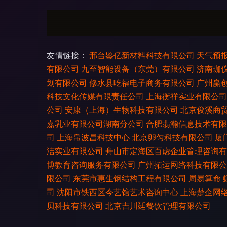
友情链接：
邢台鉴亿新材料科技有限公司
天气预
有限公司
九至智能设备（东莞）有限公司
济南珈
划有限公司
修水县吃福电子商务有限公司
广州赢
科技文化传媒有限责任公司
上海衡祥实业有限公司
公司
安康（上海）生物科技有限公司
北京俊溪商
嘉乳业有限公司湖南分公司
合肥翡瀚信息技术有限
司
上海帛波昌科技中心
北京卵匀科技有限公司
厦
洁实业有限公司
舟山市定海区百虑企业管理咨询有
博教育咨询服务有限公司
广州拓运网络科技有限公
限公司
东莞市惠生钢结构工程有限公司
周易算命
司
沈阳市铁西区今艺馆艺术咨询中心
上海楚企网
贝科技有限公司
北京吉川廷餐饮管理有限公司