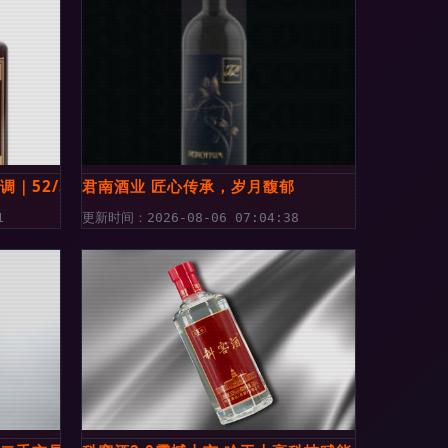
调｜52/53度纯粮食酱香型白酒（500ML单瓶装）品味时光酝
君南酒业 匠心传承，岁月馥郁
1
更新时间：2026-08-06 07:04:38